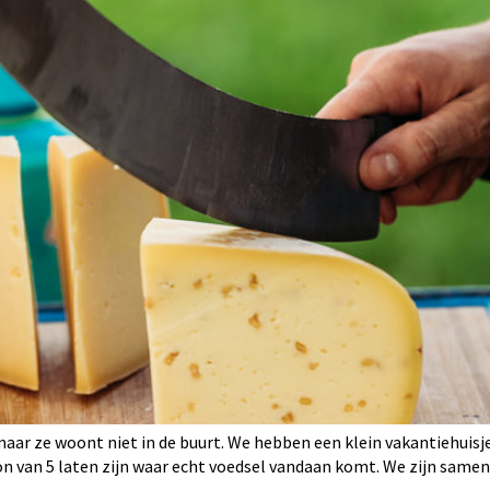
 maar ze woont niet in de buurt. We hebben een klein vakantiehuisj
zoon van 5 laten zijn waar echt voedsel vandaan komt. We zijn same