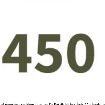
meerdere stukken kaas van De Patrijs bij jou thuis óf je haalt ‘m o